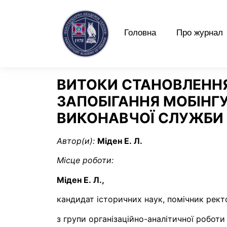
Головна
Про журнал
ВИТОКИ СТАНОВЛЕННЯ
ЗАПОБІГАННЯ МОБІНГ
ВИКОНАВЧОЇ СЛУЖБИ 
Автор(и):
Міден Е. Л.
Місце роботи:
Міден Е. Л.,
кандидат історичних наук, помічник рект
з групи організаційно-аналітичної роботи