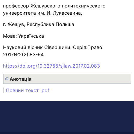
профессор Жешувского политехнического
университета им. И. Лукасевича,
г. Жешув, Республика Польша
Мова: Українська
Науковий вісник Сіверщини. Серія:Право
2017№2(2):83-94
https://doi.org/10.32755/sjlaw.2017.02.083
Анотація
|
Повний текст .pdf